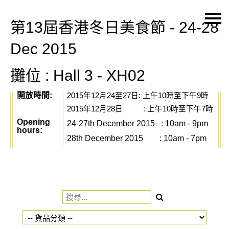
第13屆香港冬日美食節 - 24-28
主頁
Dec 2015
關於我們
攤位 : Hall 3 - XH02
特價貨品
開放時間
:
貨品分類
2015
年
12
月
24
至
27
日
:
上午
10
時至下午
9
時
2015
年
12
月
28
日
:
上午
10
時至下午
7
時
商店資訊
Opening
24-27th December 2015 : 10am - 9pm
hours:
購物車
28th December 2015
: 10am - 7pm
用戶
聯絡我們
HK$
語言