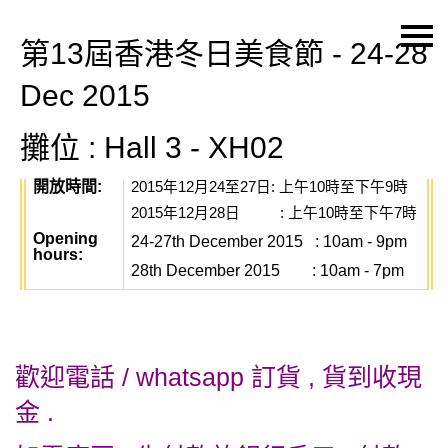
第13屆香港冬日美食節 - 24-28
主頁
Dec 2015
關於我們
攤位 : Hall 3 - XH02
特價貨品
開放時間
:
貨品分類
2015
年
12
月
24
至
27
日
:
上午
10
時至下午
9
時
2015
年
12
月
28
日
:
上午
10
時至下午
7
時
商店資訊
Opening
24-27th December 2015 : 10am - 9pm
hours:
購物車
28th December 2015
: 10am - 7pm
用戶
聯絡我們
歡迎電話 / whatsapp 訂貨 , 貨到收現
HK$
金 .
語言