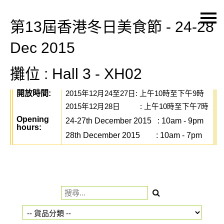
第13屆香港冬日美食節 - 24-28
主頁
Dec 2015
關於我們
攤位 : Hall 3 - XH02
特價貨品
開放時間
:
貨品分類
2015
年
12
月
24
至
27
日
:
上午
10
時至下午
9
時
2015
年
12
月
28
日
:
上午
10
時至下午
7
時
商店資訊
Opening
24-27th December 2015 : 10am - 9pm
hours:
購物車
28th December 2015
: 10am - 7pm
用戶
聯絡我們
HK$
語言